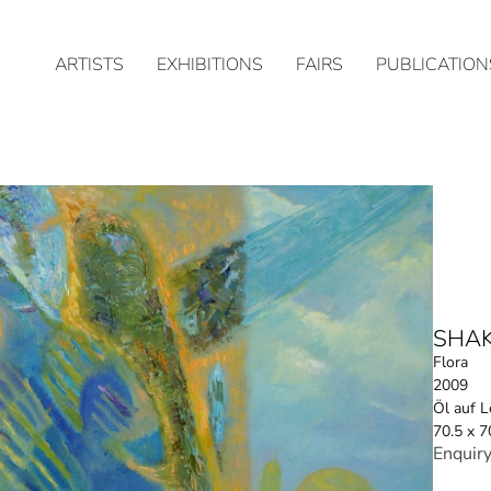
ARTISTS
EXHIBITIONS
FAIRS
PUBLICATION
SHA
Flora
2009
Öl auf 
70.5 x 7
Enquir