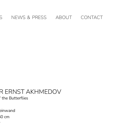
S
NEWS & PRESS
ABOUT
CONTACT
R ERNST AKHMEDOV
 the Butterflies
Leinwand
60 cm
y