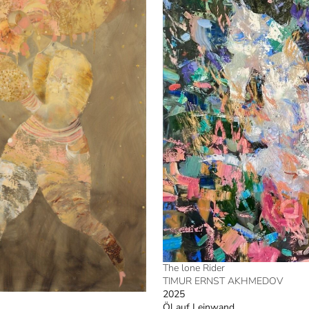
The lone Rider
TIMUR ERNST AKHMEDOV
2025
Öl auf Leinwand